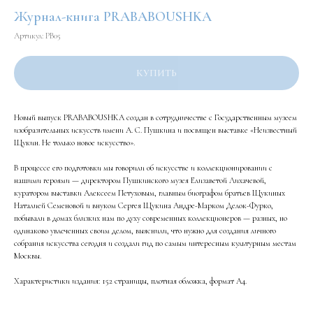
Журнал-книга PRABABOUSHKA
Артикул:
PB05
КУПИТЬ
Новый выпуск PRABABOUSHKA создан в сотрудничестве с Государственным музеем
изобразительных искусств имени А. С. Пушкина и посвящен выставке «Неизвестный
Щукин. Не только новое искусство».
В процессе его подготовки мы говорили об искусстве и коллекционировании с
нашими героями — директором Пушкинского музея Елизаветой Лихачевой,
куратором выставки Алексеем Петуховым, главным биографом братьев Щукиных
Наталией Семеновой и внуком Сергея Щукина Андре-Марком Делок-Фурко,
побывали в домах близких нам по духу современных коллекционеров — разных, но
одинаково увлеченных своим делом, выяснили, что нужно для создания личного
собрания искусства сегодня и создали гид по самым интересным культурным местам
Москвы.
Характеристики издания: 152 страницы, плотная обложка, формат А4.